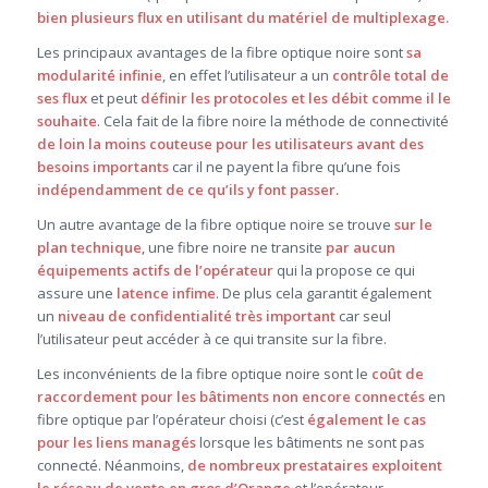
bien plusieurs flux en utilisant du matériel de multiplexage.
Les principaux avantages de la fibre optique noire sont
sa
modularité infinie
, en effet l’utilisateur a un
contrôle total de
ses flux
et peut
définir les protocoles et les débit comme il le
souhaite
. Cela fait de la fibre noire la méthode de connectivité
de loin la moins couteuse pour les utilisateurs avant des
besoins importants
car il ne payent la fibre qu’une fois
indépendamment de ce qu’ils y font passer.
Un autre avantage de la fibre optique noire se trouve
sur le
plan technique
, une fibre noire ne transite
par aucun
équipements actifs de l’opérateur
qui la propose ce qui
assure une
latence infime
. De plus cela garantit également
un
niveau de confidentialité très
important
car seul
l’utilisateur peut accéder à ce qui transite sur la fibre.
Les inconvénients de la fibre optique noire sont le
coût de
raccordement pour les bâtiments non encore connectés
en
fibre optique par l’opérateur choisi (c’est
également le cas
pour les liens managés
lorsque les bâtiments ne sont pas
connecté. Néanmoins,
de nombreux prestataires exploitent
le réseau de vente en gros d’Orange
et l’opérateur