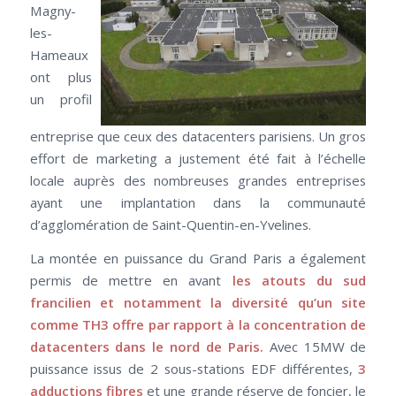
Magny-
les-
Hameaux
ont plus
un profil
entreprise que ceux des datacenters parisiens. Un gros
effort de marketing a justement été fait à l’échelle
locale auprès des nombreuses grandes entreprises
ayant une implantation dans la communauté
d’agglomération de Saint-Quentin-en-Yvelines.
La montée en puissance du Grand Paris a également
permis de mettre en avant
les atouts du sud
francilien et notamment la diversité qu’un site
comme TH3 offre par rapport à la concentration de
datacenters dans le nord de Paris.
Avec 15MW de
puissance issus de 2 sous-stations EDF différentes,
3
adductions fibres
et une grande réserve de foncier, le