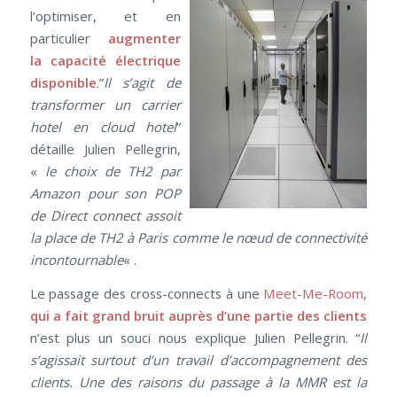
l’optimiser, et en
particulier
augmenter
la capacité électrique
disponible
.”
Il s’agit de
transformer un carrier
hotel en cloud hotel
”
détaille Julien Pellegrin,
«
le choix de TH2 par
Amazon pour son POP
de Direct connect assoit
la place de TH2 à Paris comme le nœud de connectivité
incontournable
« .
Le passage des cross-connects à une
Meet-Me-Room
,
qui a fait grand bruit auprès d’une partie des clients
n’est plus un souci nous explique Julien Pellegrin. “
Il
s’agissait surtout d’un travail d’accompagnement des
clients. Une des raisons du passage à la MMR est la