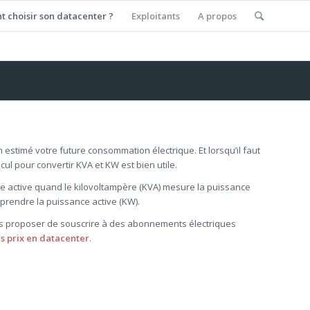
 choisir son datacenter ?
Exploitants
A propos
n estimé votre future consommation électrique. Et lorsqu’il faut
lcul pour convertir KVA et KW est bien utile.
ue active quand le kilovoltampère (KVA) mesure la puissance
prendre la puissance active (KW).
s proposer de souscrire à des abonnements électriques
s prix en datacenter
.