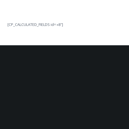
[CP_CALCULATED_FIELDS id= »8″]