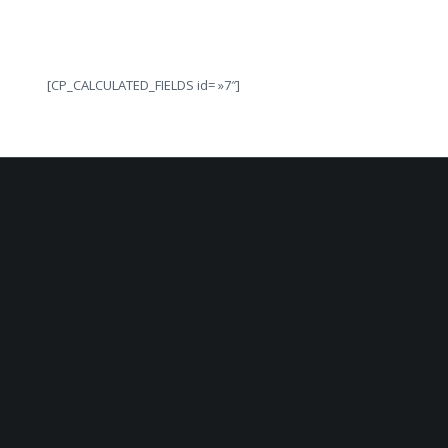
[CP_CALCULATED_FIELDS id= »7″]