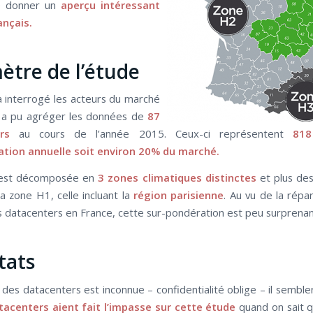
e donner un
aperçu intéressant
ançais.
ètre de l’étude
 interrogé les acteurs du marché
t a pu agréger les données de
87
rs
au cours de l’année 2015. Ceux-ci représentent
81
ion annuelle soit environ 20% du marché.
 est décomposée en
3 zones climatiques distinctes
et plus des
a zone H1, celle incluant la
région parisienne
. Au vu de la répar
s datacenters en France, cette sur-pondération est peu surprenan
tats
té des datacenters est inconnue – confidentialité oblige – il sembl
acenters aient fait l’impasse sur cette étude
quand on sait 