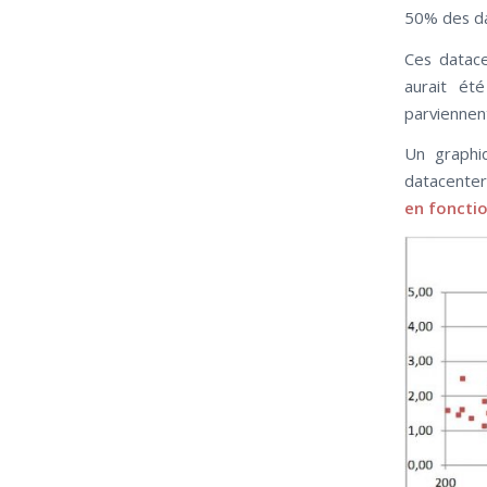
50% des da
Ces datac
aurait ét
parviennent
Un graphi
datacenter
en fonctio