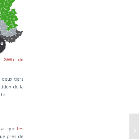
8 GWh de
 deux tiers
tition de la
te.
erait que
les
que près de