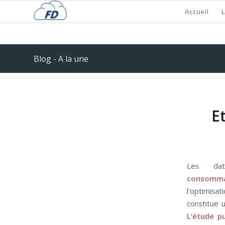
Accueil
L
Blog - A la une
E
Les da
consomm
l’optimi
constitue 
L’étude pu