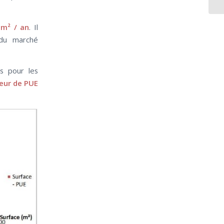
m² / an
. Il
 du marché
s pour les
jeur de PUE