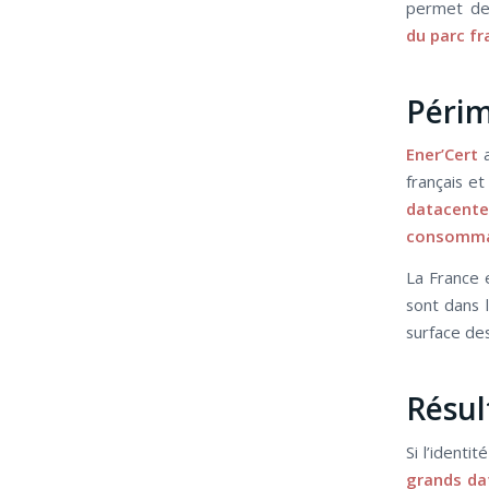
permet d
du parc fr
Périm
Ener’Cert
a
français e
datacente
consommat
La France
sont dans l
surface de
Résul
Si l’identi
grands dat