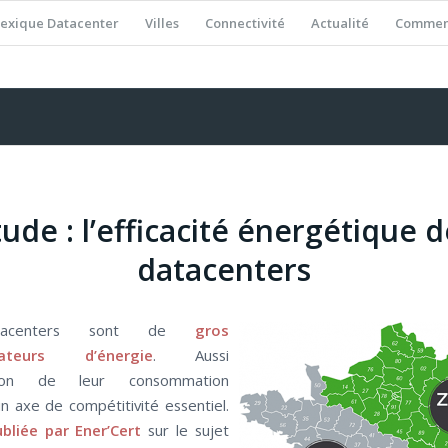
exique Datacenter
Villes
Connectivité
Actualité
Comment
tude : l’efficacité énergétique d
datacenters
tacenters sont de
gros
ateurs d’énergie
. Aussi
sation de leur consommation
un axe de compétitivité essentiel.
bliée par Ener’Cert
sur le sujet